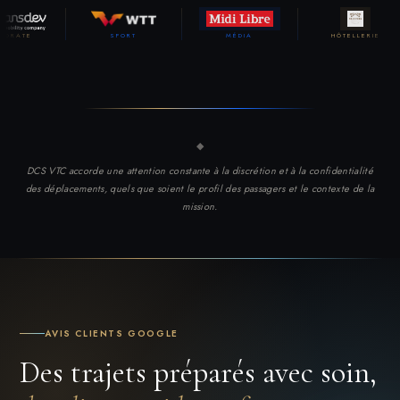
SPORT
MÉDIA
HÔTELLERIE
◆
DCS VTC accorde une attention constante à la discrétion et à la confidentialité
des déplacements, quels que soient le profil des passagers et le contexte de la
mission.
AVIS CLIENTS GOOGLE
Des trajets préparés avec soin,