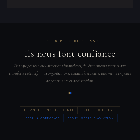
DEPUIS PLUS DE 10 ANS
Ils nous font confiance
Des équipes tech aux directions financières, des événements sportifs aux
transferts exécutifs —
11 organisations
, autant de secteurs, une même exigence
de ponctualité et de discrétion.
FINANCE & INSTITUTIONNEL
LUXE & HÔTELLERIE
TECH & CORPORATE
SPORT, MÉDIA & AVIATION