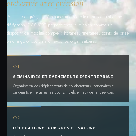
orchestrée avec précision
Pour un congrès, un séminaire, une réception ou l’accueil d’une
délégation, DCS VTC prépare chaque mission comme un
dispositif de mobilité complet : horaires, itinéraires, points de prise
en charge et coordination avec les organisateurs.
01
SÉMINAIRES ET ÉVÉNEMENTS D’ENTREPRISE
Organisation des déplacements de collaborateurs, partenaires et
dirigeants entre gares, aéroports, hôtels et lieux de rendez-vous.
02
DÉLÉGATIONS, CONGRÈS ET SALONS