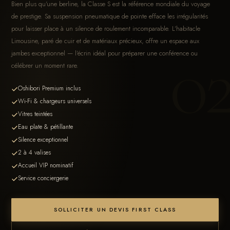
Bien plus qu'une berline, la Classe S est la référence mondiale du voyage
de prestige. Sa suspension pneumatique de pointe efface les irrégularités
pour laisser place à un silence de roulement incomparable. L'habitacle
Limousine, paré de cuir et de matériaux précieux, offre un espace aux
0
jambes exceptionnel — l'écrin idéal pour préparer une conférence ou
célébrer un moment rare.
Oshibori Premium inclus
Wi-Fi & chargeurs universels
Vitres teintées
Eau plate & pétillante
Silence exceptionnel
2 à 4 valises
Accueil VIP nominatif
Service conciergerie
SOLLICITER UN DEVIS FIRST CLASS