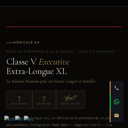
VÉHICULE 04
MOBILITÉ ÉVÉNEMENTIELLE & GROUPE · JUSQU'À 7 PASSAGERS
Classe V
Executive
Extra-Longue XL
La Solution Premium pour vos Events, Congrès et Familles
7
7
360°
PASSAGERS
BAGAGES
MODE SALON
En version Extra-Longue (XL), ce véhicule est le partenaire de vos projets les
plus ambitieux. Configuré en Mode Salon — sièges en vis-à-vis — il se