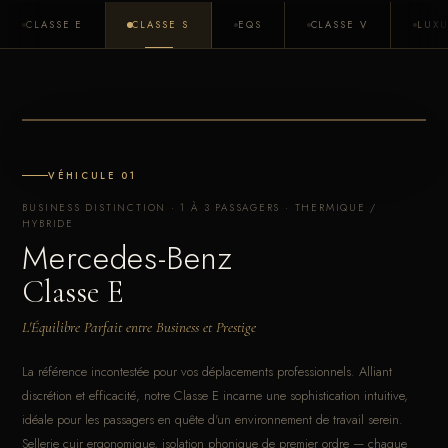
CLASSE E
CLASSE S
EQS
CLASSE V
LUX
VÉHICULE 01
BUSINESS DISTINCTION · 1 À 3 PASSAGERS · THERMIQUE /
HYBRIDE
Mercedes-Benz
Classe E
L'Équilibre Parfait entre Business et Prestige
La référence incontestée pour vos déplacements professionnels. Alliant
discrétion et efficacité, notre Classe E incarne une sophistication intuitive,
idéale pour les passagers en quête d'un environnement de travail serein.
Sellerie cuir ergonomique, isolation phonique de premier ordre — chaque