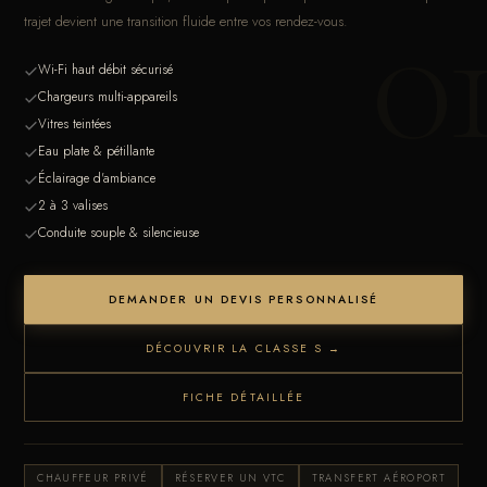
0
trajet devient une transition fluide entre vos rendez-vous.
Wi-Fi haut débit sécurisé
Chargeurs multi-appareils
Vitres teintées
Eau plate & pétillante
Éclairage d'ambiance
2 à 3 valises
Conduite souple & silencieuse
DEMANDER UN DEVIS PERSONNALISÉ
DÉCOUVRIR LA CLASSE S →
FICHE DÉTAILLÉE
CHAUFFEUR PRIVÉ
RÉSERVER UN VTC
TRANSFERT AÉROPORT