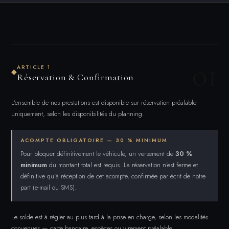
01
ARTICLE 1
◆
Réservation & Confirmation
L'ensemble de nos prestations est disponible sur réservation préalable
uniquement, selon les disponibilités du planning.
ACOMPTE OBLIGATOIRE — 30 % MINIMUM
Pour bloquer définitivement le véhicule, un versement de
30 %
minimum
du montant total est requis. La réservation n'est ferme et
définitive qu'à réception de cet acompte, confirmée par écrit de notre
part (e-mail ou SMS).
Le solde est à régler au plus tard à la prise en charge, selon les modalités
convenues — carte bancaire, espèces ou virement préalable.