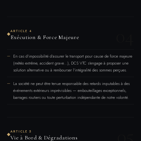
04
ARTICLE 4
◆
Exécution & Force Majeure
En cas d'impossibilité d'assurer le transport pour cause de force majeure
(météo extrême, accident grave…), DCS VTC s'engage à proposer une
solution alternative ou à rembourser l'intégralité des sommes perçues.
La société ne peut être tenue responsable des retards imputables à des
événements extérieurs imprévisibles — embouteillages exceptionnels,
barrages routiers ou toute perturbation indépendante de notre volonté.
05
ARTICLE 5
◆
Vie à Bord & Dégradations