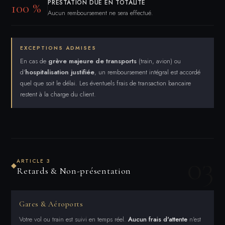
PRESTATION DUE EN TOTALITÉ
100 %
Aucun remboursement ne sera effectué.
EXCEPTIONS ADMISES
En cas de
grève majeure de transports
(train, avion) ou
d'
hospitalisation justifiée
, un remboursement intégral est accordé
quel que soit le délai. Les éventuels frais de transaction bancaire
restent à la charge du client.
03
ARTICLE 3
◆
Retards & Non-présentation
Gares & Aéroports
Votre vol ou train est suivi en temps réel.
Aucun frais d'attente
n'est