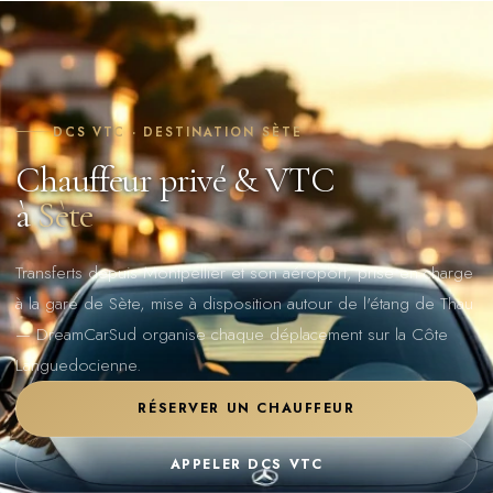
DCS VTC · DESTINATION SÈTE
Chauffeur privé & VTC
à
Sète
Transferts depuis Montpellier et son aéroport, prise en charge
à la gare de Sète, mise à disposition autour de l'étang de Thau
— DreamCarSud organise chaque déplacement sur la Côte
Languedocienne.
RÉSERVER UN CHAUFFEUR
APPELER DCS VTC